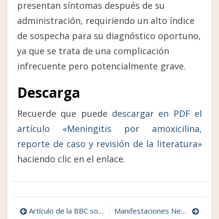
presentan síntomas después de su
administración, requiriendo un alto índice
de sospecha para su diagnóstico oportuno,
ya que se trata de una complicación
infrecuente pero potencialmente grave.
Descarga
Recuerde que puede
descargar en PDF el
artículo «Meningitis por amoxicilina,
reporte de caso y revisión de la literatura»
haciendo clic en el enlace.
Navegación
Artículo de la BBC sobre Déficit Atencional en el adulto
Manifestaciones Neurológicas en COVID-19: estudio de revisión