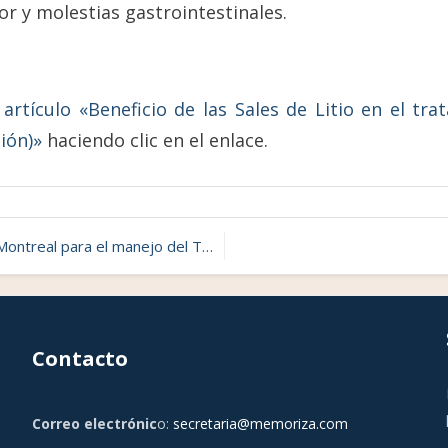
r y molestias gastrointestinales.
artículo «Beneficio de las Sales de Litio en el tra
ión)»
haciendo clic en el enlace.
 Trastorno por Déficit Atencional en el Adulto
Contacto
Correo electrónic
o:
secretaria@memoriza.com